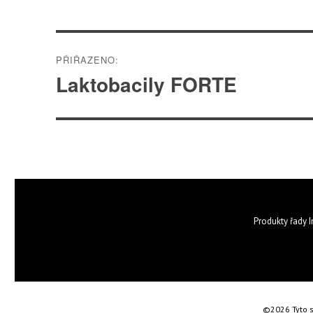
Navigace
PŘIŘAZENO:
pro
Laktobacily FORTE
příspěvek
Produkty řady I
©2026 Tyto s