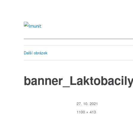
Imunit
Další obrázek
banner_Laktobacil
Publikováno:
27. 10. 2021
Původní
1100 × 413
velikost: