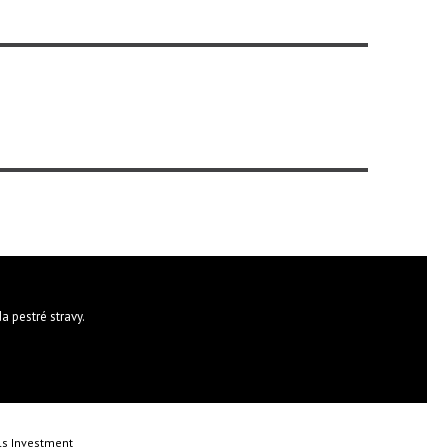
a pestré stravy.
ls Investment