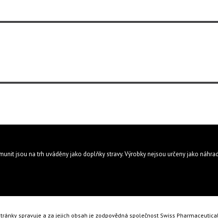
munit jsou na trh uváděny jako doplňky stravy. Výrobky nejsou určeny jako náhrad
tránky spravuje a za jejich obsah je zodpovědná společnost Swiss Pharmaceutica