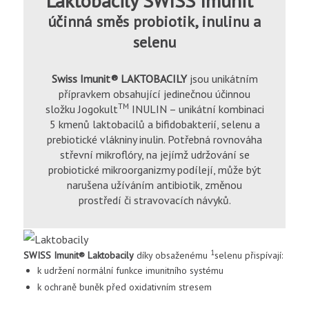
Laktobacily SWISS Imunit
účinná směs probiotik, inulinu a
selenu
Swiss Imunit® LAKTOBACILY
jsou unikátním
přípravkem obsahující jedinečnou účinnou
TM
složku Jogokult
INULIN – unikátní kombinaci
5 kmenů laktobacilů a bifidobakterií, selenu a
prebiotické vlákniny inulin. Potřebná rovnováha
střevní mikroflóry, na jejímž udržování se
probiotické mikroorganizmy podílejí, může být
narušena užíváním antibiotik, změnou
prostředí či stravovacích návyků.
1
SWISS Imunit®
Laktobacily
díky obsaženému
selenu přispívají:
k udržení normální funkce imunitního systému
k ochraně buněk před oxidativním stresem