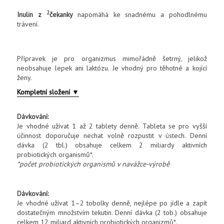
2
Inulin z
čekanky
napomáhá ke snadnému a pohodlnému
trávení.
Přípravek je pro organizmus mimořádně šetrný, jelikož
neobsahuje lepek ani laktózu. Je vhodný pro těhotné a kojící
ženy.
Kompletní složení
▼
Dávkování:
Je vhodné užívat 1 až 2 tablety denně. Tableta se pro vyšší
účinnost doporučuje nechat volně rozpustit v ústech. Denní
dávka (2 tbl.) obsahuje celkem 2 miliardy aktivních
probiotických organismů*.
*počet probiotických organismů v navážce-výrobě
Dávkování:
Je vhodné užívat 1–2 tobolky denně, nejlépe po jídle a zapít
dostatečným množstvím tekutin. Denní dávka (2 tob.) obsahuje
celkem 12 miliard aktivních probiotických organizmů*.