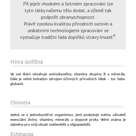
Při jejich vhodném a šetrném zpracování lze
tyto látky našemu tělu dodat, a účinně tak
podpořit obranyschopnost.
Právě vysokou kvalitou přírodních surovin a
unikátními technologiemi zpracování se
®
vyznačuje tradiční řada doplňků stravy Imunit
.
Hlíva ústřičná
Ve své tkáni obsahuje aminokyseliny, vitaminy skupiny B a minerály.
Dále je velmi bohatým zdrojem účinných přírodních látek – tzv. beta-
glukanů.
Chlorela
Jedná se o jednobuněčný organizmus, jenž poskytuje svému uživateli
esenciální živiny, vitaminy, minerály a stopové prvky. Velmi známa je
zejména pro svůj obsah nukleotidů a oligopeptidů.
Echinacea