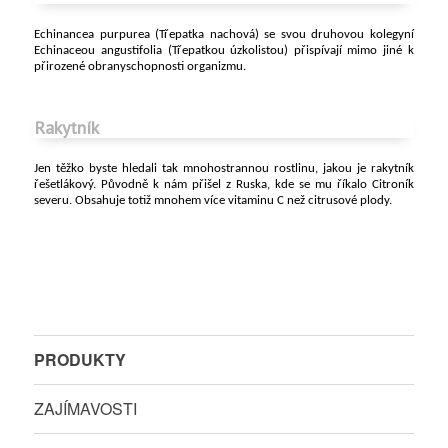
Echinancea purpurea (Třepatka nachová) se svou druhovou kolegyní
Echinaceou angustifolia (Třepatkou úzkolistou) přispívají mimo jiné k
přirozené obranyschopnosti organizmu.
Rakytník
Jen těžko byste hledali tak mnohostrannou rostlinu, jakou je rakytník
řešetlákový. Původně k nám přišel z Ruska, kde se mu říkalo Citroník
severu. Obsahuje totiž mnohem více vitaminu C než citrusové plody.
PRODUKTY
ZAJÍMAVOSTI