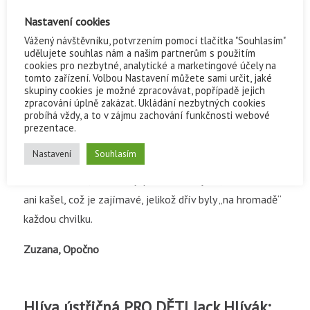
Máme doma dvě děti. Oběma tablety Jack Laktobacilák
Nastavení cookies
nejen chutnají, ale i pomáhají. Oceňujeme je především
Vážený návštěvníku, potvrzením pomocí tlačítka "Souhlasím"
na podzim, kdy bacily útočí nejvíc a imunita dětí je
udělujete souhlas nám a našim partnerům s použitím
opravdu oslabená. Od té doby, co je děti pravidelně
cookies pro nezbytné, analytické a marketingové účely na
tomto zařízení. Volbou Nastavení můžete sami určit, jaké
užívají, evidujeme méně času stráveného v posteli. Vřele
skupiny cookies je možné zpracovávat, popřípadě jejich
doporučuji všem maminkám!
zpracování úplně zakázat. Ukládání nezbytných cookies
probíhá vždy, a to v zájmu zachování funkčnosti webové
prezentace.
Jindřiška, Kralupy nad Vltavou
Nastavení
Souhlasím
Dcera říkala, že od doby, co s dětmi najela na Jacka
Laktobaciláka, už neznají pomalu ani rýmu, a dokonce
ani kašel, což je zajímavé, jelikož dřív byly „na hromadě“
každou chvilku.
Zuzana, Opočno
Hlíva ústřičná PRO DĚTI Jack Hlívák: