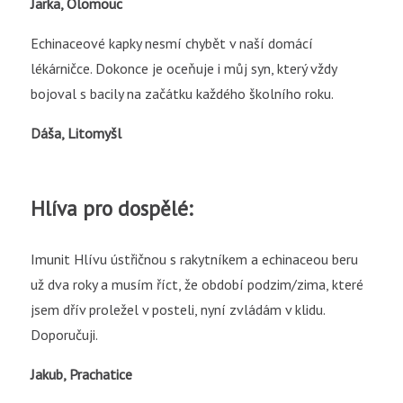
Jarka, Olomouc
Echinaceové kapky nesmí chybět v naší domácí
lékárničce. Dokonce je oceňuje i můj syn, který vždy
bojoval s bacily na začátku každého školního roku.
Dáša, Litomyšl
Hlíva pro dospělé:
Imunit Hlívu ústřičnou s rakytníkem a echinaceou beru
už dva roky a musím říct, že období podzim/zima, které
jsem dřív proležel v posteli, nyní zvládám v klidu.
Doporučuji.
Jakub, Prachatice