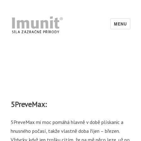
MENU
Imunit
5PreveMax:
5PreveMax mi moc pomáhá hlavně v době plískanic a
hnusného počasí, takže vlastně doba říjen – březen.
Vždycky, když jen trošku cítím, že na mě něco leze, už po