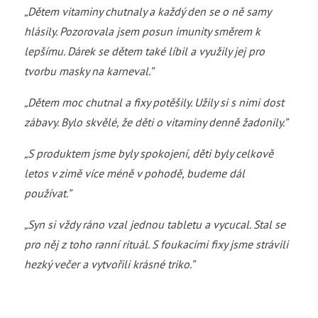
„Dětem vitaminy chutnaly a každý den se o ně samy
hlásily. Pozorovala jsem posun imunity směrem k
lepšímu. Dárek se dětem také líbil a využily jej pro
tvorbu masky na karneval.”
„Dětem moc chutnal a fixy potěšily. Užily si s nimi dost
zábavy. Bylo skvělé, že děti o vitaminy denně žadonily.”
„S produktem jsme byly spokojení, děti byly celkově
letos v zimě více méně v pohodě, budeme dál
používat.”
„Syn si vždy ráno vzal jednou tabletu a vycucal. Stal se
pro něj z toho ranní rituál. S foukacími fixy jsme strávili
hezký večer a vytvořili krásné triko.”