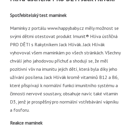
Spotřebitelský test maminek
Maminky z portálu www.happybaby.cz měly možnost se
svými dětmi otestovat produkt Imunit® Hlíva ústřičná
PRO DĚTI s Rakytníkem Jack Hlívák. Jack Hlívák
vyhovoval všem maminkám po všech stránkách. Všechny
chválí jeho jahodovou příchuť a shodují se, že měl
pozitivní vliv na imunitu jejich dětí, která byla díky jeho
užívání posílena. Jack Hlívák kromě vitaminů B12 a B6,
které přispívají k normální funkci imunitního systému a
činnosti nervové soustavy, obsahuje navíc také vitamin
D3, jenž je prospěšný pro normální vstřebávání vápníku
a fosforu.
Reakce maminek