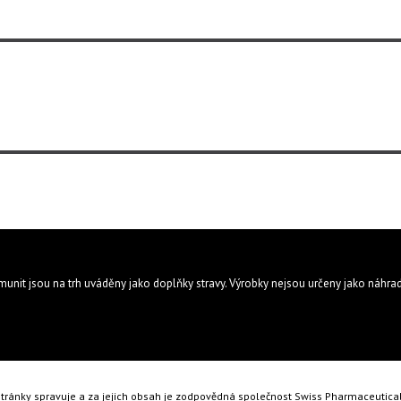
munit jsou na trh uváděny jako doplňky stravy. Výrobky nejsou určeny jako náhrad
tránky spravuje a za jejich obsah je zodpovědná společnost Swiss Pharmaceutica