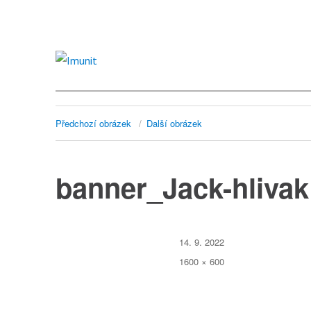
Imunit
Předchozí obrázek
Další obrázek
banner_Jack-hlivak
Publikováno:
14. 9. 2022
Původní
1600 × 600
velikost: