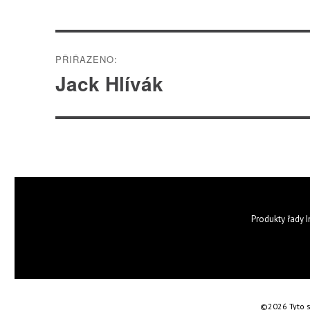
Navigace
PŘIŘAZENO:
pro
Jack Hlívák
příspěvek
Produkty řady I
©2026 Tyto s