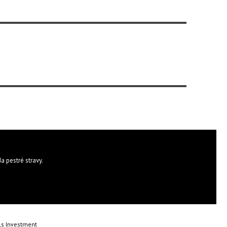
a pestré stravy.
ls Investment