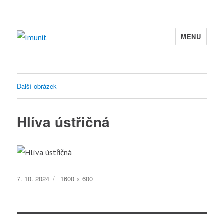
MENU
Imunit
Další obrázek
Hlíva ústřičná
Publikováno:
Původní
7. 10. 2024
1600 × 600
velikost: