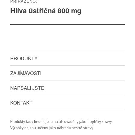
PŘIŘAZENO:
pro
Hlíva ústřičná 800 mg
příspěvek
PRODUKTY
ZAJÍMAVOSTI
NAPSALI JSTE
KONTAKT
Produkty řady Imunit jsou na trh uváděny jako doplňky stravy.
Výrobky nejsou určeny jako náhrada pestré stravy.