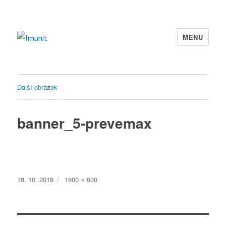
MENU
Imunit
Další obrázek
banner_5-prevemax
Publikováno:
Původní
18. 10. 2018
1600 × 600
velikost: